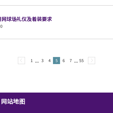
用网球场礼仪及着装要求
30
...
...
1
3
4
5
6
7
55
网站地图