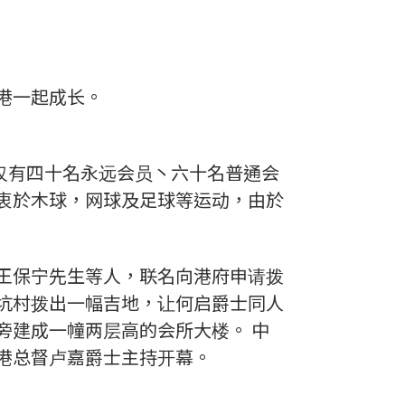
港一起成长。
仅有四十名永远会员丶六十名普通会
衷於木球，网球及足球等运动，由於
王保宁先生等人，联名向港府申请拨
坑村拨出一幅吉地，让何启爵士同人
旁建成一幢两层高的会所大楼。 中
港总督卢嘉爵士主持开幕。