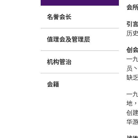
会
名誉会长
引
历
值理会及管理层
创
一
机构管治
员
缺
会籍
一
地
创
华