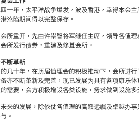
後复会工作
九四一年，太平洋战争爆发，波及香港，幸得本会主
香港沦陷期间得以完整保存。
後会所重开，先由许祟智将军继任主席，领导各值理
葺会所发行债券，重建及修葺会所。
备不断革新
後的几十年，在历届值理会的积极推动下，会所进行
设备亦不断革新及完善，现已发展为具有各项康乐体
友的需要，会方积极增设各类设施，务求做到设施多
会未来的发展，除依仗各值理的高瞻远瞩及卓越办事
参与。