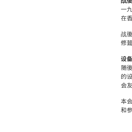
战
一
在
战
修
设
随
的
会
本
和