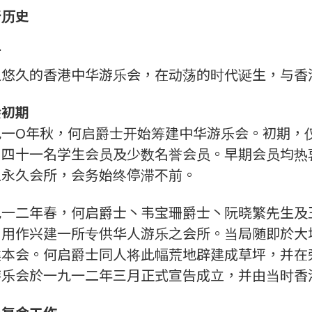
所历史
言
史悠久的香港中华游乐会，在动荡的时代诞生，与香
会初期
九一O年秋，何启爵士开始筹建中华游乐会。初期，
丶四十一名学生会员及少数名誉会员。早期会员均热
乏永久会所，会务始终停滞不前。
九一二年春，何启爵士丶韦宝珊爵士丶阮晓繁先生及
，用作兴建一所专供华人游乐之会所。当局随即於大
建本会。何启爵士同人将此幅荒地辟建成草坪，并在
游乐会於一九一二年三月正式宣告成立，并由当时香