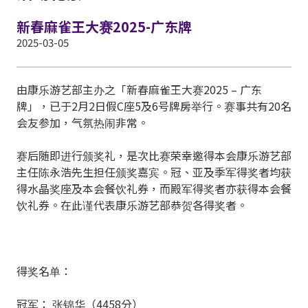
新春麻雀王大赛2025-广东牌
2025-03-05
由康乐游艺部主办之「新春麻雀王大赛2025 – 广东
牌」，已于2月2日假C座5及6号牌房举行。赛事共有20名
会友参加，气氛热闹非常。
赛后随即进行颁奖礼，是次比赛荣幸邀得本会康乐游艺部
主任陈永浩先生担任颁奖嘉宾。冠、亚及季军得奖者均获
得水晶奖座及本会餐饮礼券，而殿军得奖者亦获得本会餐
饮礼券。在此谨代表康乐游艺部恭贺各得奖者。
得奖名单：
冠军： 张锦华（4458分）