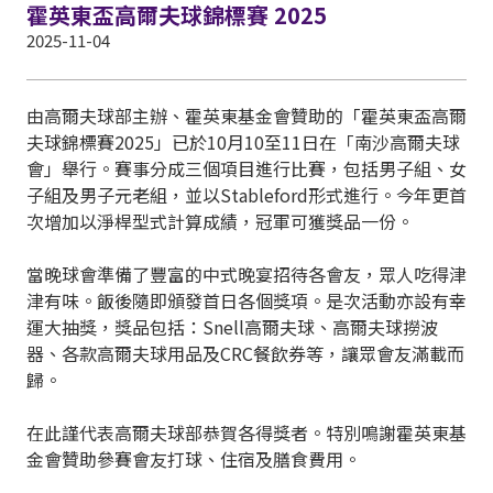
霍英東盃高爾夫球錦標賽 2025
2025-11-04
由高爾夫球部主辦、霍英東基金會贊助的「霍英東盃高爾
夫球錦標賽2025」已於10月10至11日在「南沙高爾夫球
會」舉行。賽事分成三個項目進行比賽，包括男子組、女
子組及男子元老組，並以Stableford形式進行。今年更首
次增加以淨桿型式計算成績，冠軍可獲獎品一份。
當晚球會準備了豐富的中式晚宴招待各會友，眾人吃得津
津有味。飯後隨即頒發首日各個獎項。是次活動亦設有幸
運大抽獎，獎品包括：Snell高爾夫球、高爾夫球撈波
器、各款高爾夫球用品及CRC餐飲券等，讓眾會友滿載而
歸。
在此謹代表高爾夫球部恭賀各得獎者。特別鳴謝霍英東基
金會贊助參賽會友打球、住宿及膳食費用。