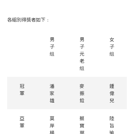
各組別得獎者如下﹕
男
男
女
子
子
子
组
元
组
老
组
冠
潘
麥
鍾
軍
家
振
偉
雄
銓
兒
亞
莫
蔡
陸
軍
岸
寶
旨
楊
華
瑜