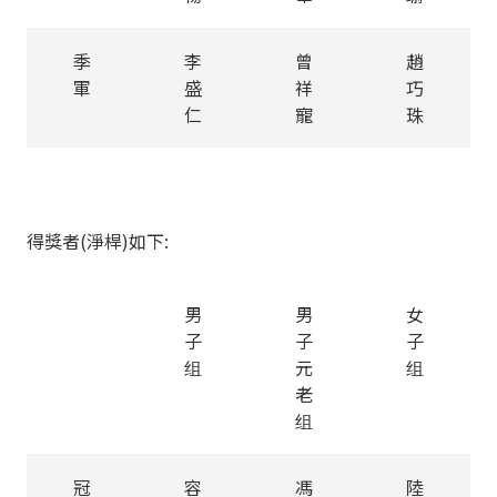
季
李
曾
趙
軍
盛
祥
巧
仁
寵
珠
得獎者(淨桿)如下:
男
男
女
子
子
子
组
元
组
老
组
冠
容
馮
陸