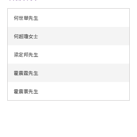
何世華先生
何超瓊女士
梁定邦先生
霍震霆先生
霍震寰先生