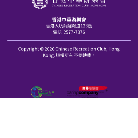
香港中華游樂會
香港大坑銅鑼灣道123號
電話: 2577-7376
Copyright © 2026 Chinese Recreation Club, Hong
Kong. 版權所有 不得轉載。