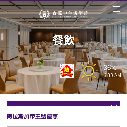
餐飲
36
°C
6:38 AM
阿拉斯加帝王蟹優惠