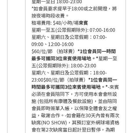
星期一至日 18:00-23:00
*如會員要求提早于18:00或之前開燈，將
按夜場時段收費。
租場費用: $48/小時/場
來賓
星期一至五(公眾假期除外): 07:00-16:00
星期六、星期日及公眾假期：07:00-
09:00、12:00-16:00
$60/位/節 （拍球費）
*1
位會員同一時間
最多可攜同3
位來賓使用場地。*
星期一至
五(公眾假期除外): 18:00-23:00
星期六、星期日及公眾假期：18:00-
23:00$80/位/節（拍球費）
*1
位會員同一
時間最多可攜同3
位來賓使用場地。*
-來賓
必須在會員陪同下，方可使用本會會所設
施 (包括所有康體及餐飲設施)，並由陪同
會員即時簽單入帳，以保障全體會友之權
益，敬謝合作。-如會籍在30天內曾有兩次
缺席(NO SHOW)，其預訂室外網球場資格
會在第2次缺席當日起計翌日暫停，為期