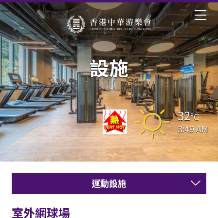
設施
32
°C
3:49 AM
運動設施
室外網球場