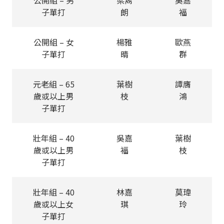
公開組 – 男
梁雋
吳嘉
子單打
朗
福
公開組 – 女
楊雅
歐燕
子單打
晴
群
元老組 – 65
葉樹
譚膺
歲或以上男
枝
鴻
子單打
壯年組 – 40
吳嘉
葉樹
歲或以上男
福
枝
子單打
壯年組 – 40
林嘉
莫瑋
歲或以上女
琪
玲
子單打