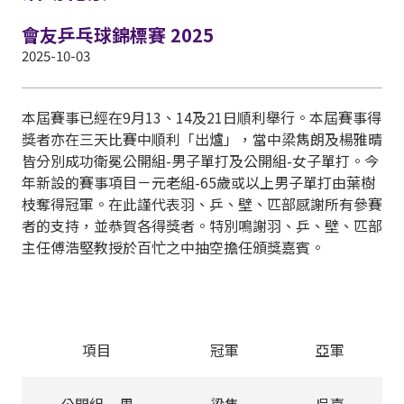
會友乒乓球錦標賽 2025
2025-10-03
本屆賽事已經在9月13、14及21日順利舉行。本屆賽事得
獎者亦在三天比賽中順利「出爐」，當中梁雋朗及楊雅晴
皆分別成功衛冕公開組-男子單打及公開組-女子單打。今
年新設的賽事項目－元老組-65歲或以上男子單打由葉樹
枝奪得冠軍。在此謹代表羽、乒、壁、匹部感謝所有參賽
者的支持，並恭賀各得獎者。特別鳴謝羽、乒、壁、匹部
主任傅浩堅教授於百忙之中抽空擔任頒獎嘉賓。
項目
冠軍
亞軍